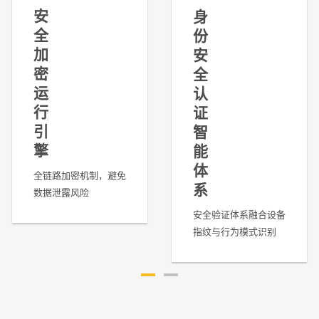
安
身
全
份
加
安
密
全
运
认
行
证
引
智
擎
能
体
全链路加密机制，避免
系
数据泄露风险
安全验证体系融合设备
指纹与行为模式识别