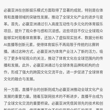
必赢亚洲在创新娱乐模式方面取得了显著的成就，特别是在体
育和直播领域的突破性发展，推动了全球文化产业的进步与变
革。首先，必赢亚洲通过引入高度互动性与多元化的体育娱乐
项目，提升了观众参与感和沉浸感。这些项目不仅让全球观众
能够实时观看体育赛事，还加入了虚拟现实技术、数据分析和
AI直播等创新元素，使得体育娱乐不再局限于传统的比赛转
播。通过这种方式，必赢亚洲为体育产业注入了新的活力，吸
引了更多年轻观众的关注，推动了体育文化在全球范围内的传
播和发展。此外，必赢亚洲通过与全球体育品牌和机构的合
作，形成了强大的跨国文化交流平台，进一步促进了全球体育
文化的融合与发展。
另一方面，直播平台的创新则成为必赢亚洲推动全球文化产业
发展的重要力量。随着互联网技术的不断进步，直播平台成为
了全球文化交流的重要桥梁。必赢亚洲凭借其领先的技术和创