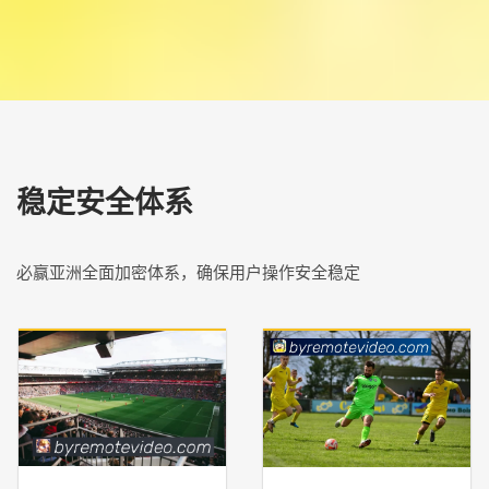
稳定安全体系
必赢亚洲全面加密体系，确保用户操作安全稳定