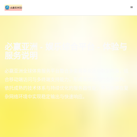
≡
必赢亚洲 - 娱乐综合平台 - 体验与
服务说明
机
必
效
在
必赢亚洲全球体育服务平台整合多类赛事资源与数据内容，结
制
合移动端访问与多终端支持能力，形成高效协同的服务结构。
依托成熟的技术体系与持续优化的服务器性能，平台能够在复
杂网络环境中实现稳定输出与快速响应。