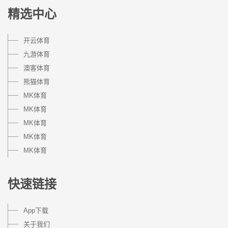
精选中心
开云体育
九游体育
澳客体育
熊猫体育
MK体育
MK体育
MK体育
MK体育
MK体育
快速链接
App下载
关于我们