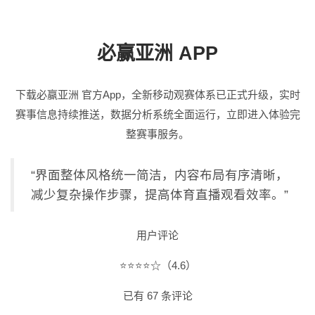
必赢亚洲 APP
下载必赢亚洲 官方App，全新移动观赛体系已正式升级，实时
赛事信息持续推送，数据分析系统全面运行，立即进入体验完
整赛事服务。
“界面整体风格统一简洁，内容布局有序清晰，
减少复杂操作步骤，提高体育直播观看效率。”
用户评论
⭐⭐⭐⭐☆（4.6）
已有 67 条评论