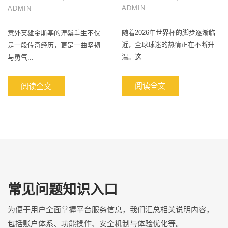
ADMIN
ADMIN
随着2026年世界杯的脚步逐渐临
意外英雄金斯基的涅槃重生不仅
近，全球球迷的热情正在不断升
是一段传奇经历，更是一曲坚韧
温。这...
与勇气...
阅读全文
阅读全文
常见问题知识入口
为便于用户全面掌握平台服务信息，我们汇总相关说明内容，
包括账户体系、功能操作、安全机制与体验优化等。